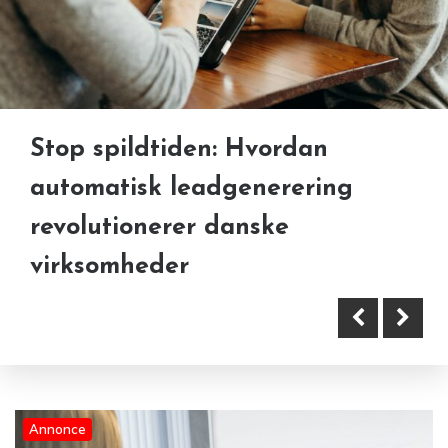
Stop spildtiden: Hvordan
Hvordan du skaber en
Når tankerne holder dig vågen
automatisk leadgenerering
hjemmeside, der kommunikerer
revolutionerer danske
klart
virksomheder
Annonce